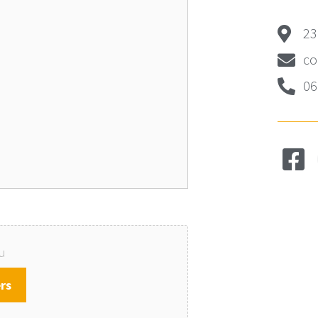
23
co
06
ou
rs