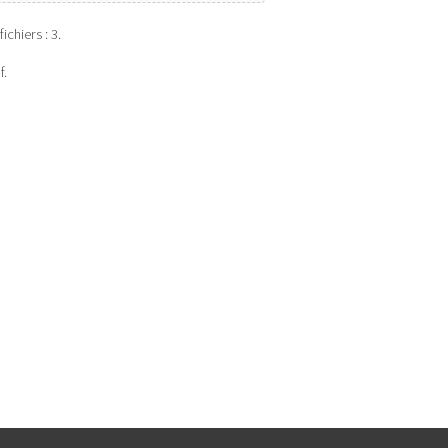
ichiers : 3.
f.