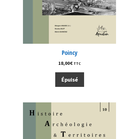
Poincy
18,00
€
TTC
Épuisé