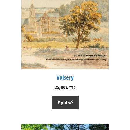
Valsery
25,00
€
TTC
Épuisé