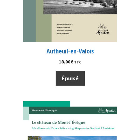
Autheuil-en-Valois
18,00
€
TTC
Épuisé