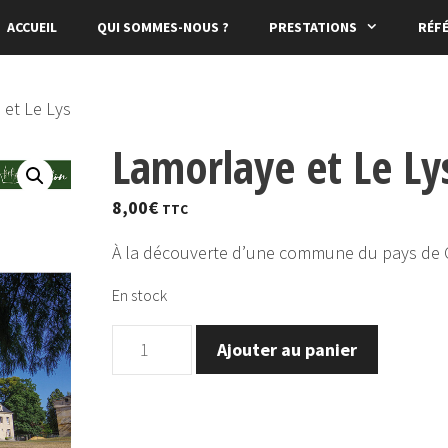
ACCUEIL
QUI SOMMES-NOUS ?
PRESTATIONS
RÉF
 et Le Lys
Lamorlaye et Le Ly
8,00
€
TTC
À la découverte d’une commune du pays de C
En stock
quantité
Ajouter au panier
de
Lamorlaye
et
Le