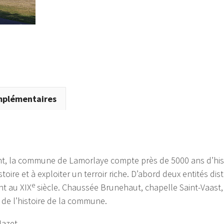
Lys
mplémentaires
t, la commune de Lamorlaye compte près de 5000 ans d’histoir
oire et à exploiter un terroir riche. D’abord deux entités di
e
nt au XIX
siècle. Chaussée Brunehaut, chapelle Saint-Vaast, 
e l’histoire de la commune.
Mazet.