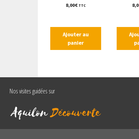
8,0
8,00
€
TTC
Ajouter au
Ajo
panier
p
Nos visites guidées sur