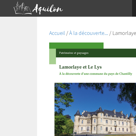
Aller
au
contenu
Accueil
/
À la découverte...
/ Lamorlaye