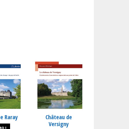
Château de
e Raray
Versigny
O !